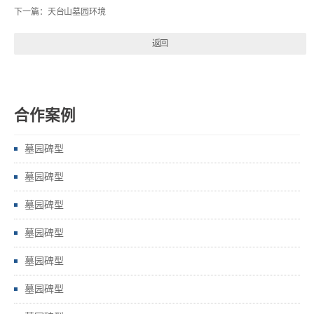
下一篇：
天台山墓园环境
返回
合作案例
墓园碑型
墓园碑型
墓园碑型
墓园碑型
墓园碑型
墓园碑型