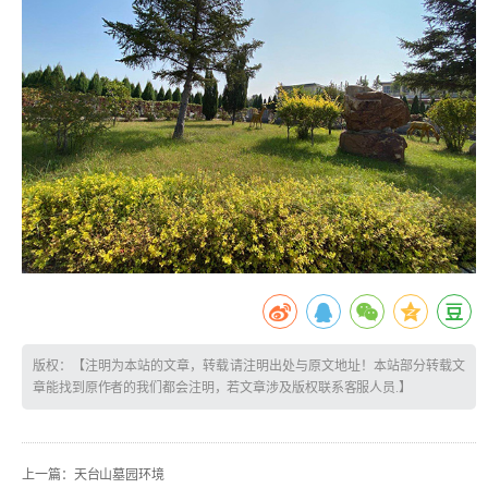
版权：【注明为本站的文章，转载请注明出处与原文地址！本站部分转载文
章能找到原作者的我们都会注明，若文章涉及版权联系客服人员.】
上一篇：
天台山墓园环境